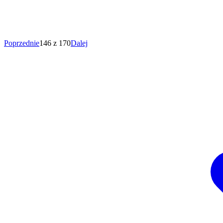
Poprzednie
146 z 170
Dalej