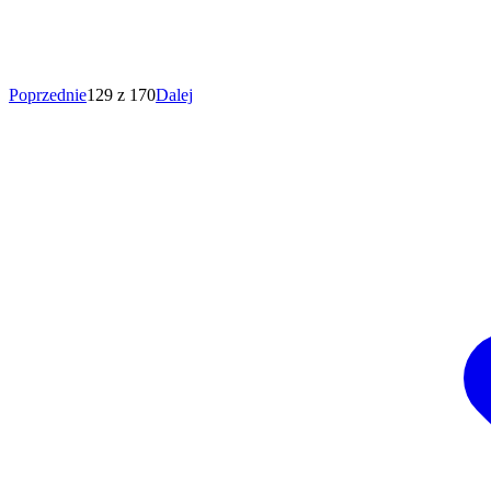
Poprzednie
129 z 170
Dalej