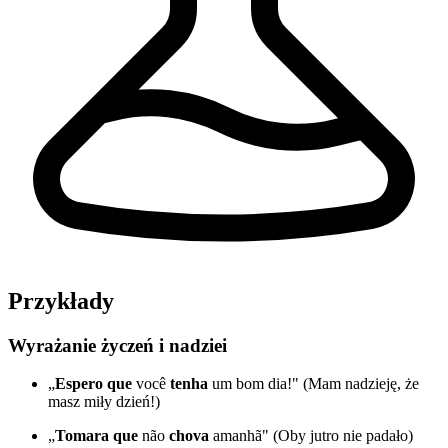
Przykłady
Wyrażanie życzeń i nadziei
„
Espero que
você
tenha
um bom dia!" (Mam nadzieję, że
masz miły dzień!)
„
Tomara que
não
chova
amanhã" (Oby jutro nie padało)