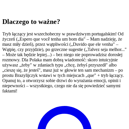
Dlaczego to ważne?
Tryb łączący jest wszechobecny w prawdziwym portugalskim! Od
życzeń („Espero que você tenha um bom dia" – Mam nadzieję, że
masz miły dzień), przez wątpliwości („Duvido que ele venha" –
Wątpię, czy przyjdzie), po grzeczne sugestie („Talvez seja melhor..."
– Może tak będzie lepiej...) – bez niego nie poprowadzisz dorosłej
rozmowy. Dla Polaka mam dobrą wiadomość: skoro intuicyjnie
używasz „żeby" w zdaniach typu „chcę, żebyś przyszedł" albo
„cieszę się, że jesteś", masz już w głowie ten sam mechanizm – po
prostu Brazylijczyk wstawi w tych miejscach „que" + tryb łączący.
Opanuj to, a otworzysz sobie drzwi do wyrażania emocji, opinii i
niepewności – wszystkiego, czego nie da się powiedzieć samymi
faktami!