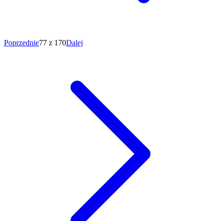
Poprzednie
77 z 170
Dalej