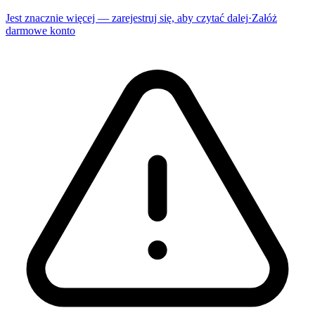
Jest znacznie więcej — zarejestruj się, aby czytać dalej
·
Załóż
darmowe konto