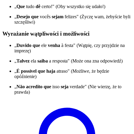
„
Que
tudo
dê
certo!" (Oby wszystko się udało!)
„
Desejo que
vocês
sejam
felizes" (Życzę wam, żebyście byli
szczęśliwi)
Wyrażanie wątpliwości i możliwości
„
Duvido que
ele
venha
à festa" (Wątpię, czy przyjdzie na
imprezę)
„
Talvez
ela
saiba
a resposta" (Może ona zna odpowiedź)
„
É possível que
haja
atraso" (Możliwe, że będzie
opóźnienie)
„
Não acredito que
isso
seja
verdade" (Nie wierzę, że to
prawda)