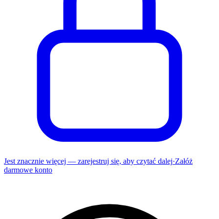
Jest znacznie więcej — zarejestruj się, aby czytać dalej
·
Załóż
darmowe konto