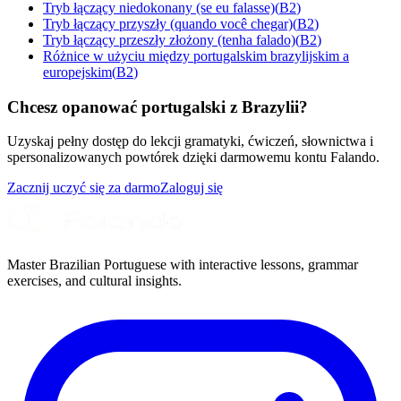
Tryb łączący niedokonany (se eu falasse)
(
B2
)
Tryb łączący przyszły (quando você chegar)
(
B2
)
Tryb łączący przeszły złożony (tenha falado)
(
B2
)
Różnice w użyciu między portugalskim brazylijskim a
europejskim
(
B2
)
Chcesz opanować portugalski z Brazylii?
Uzyskaj pełny dostęp do lekcji gramatyki, ćwiczeń, słownictwa i
spersonalizowanych powtórek dzięki darmowemu kontu Falando.
Zacznij uczyć się za darmo
Zaloguj się
Master Brazilian Portuguese with interactive lessons, grammar
exercises, and cultural insights.