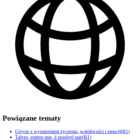
Powiązane tematy
Użycie z wyrażeniami życzenia, wątpliwości i emocji
(
B1
)
Talvez, espero que, é possível que
(
B1
)