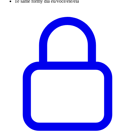
Te same formy dla eu/você/ele/ela