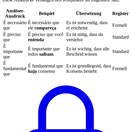
Auslöser-
Beispiel
Übersetzung
Register
Ausdruck
É necessário
É necessário que
Es ist notwendig, dass
Formell
que
ele
compareça
er erscheint
É preciso
É preciso que você
Es ist nötig, dass du
Standard
que
entenda
verstehst
É
É importante que
Es ist wichtig, dass alle
importante
Standard
todos
saibam
Bescheid wissen
que
É
É fundamental que
Es ist grundlegend, dass
fundamental
Formell
haja
consenso
Konsens besteht
que