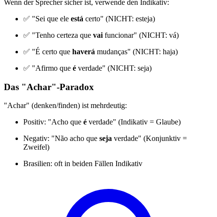
Wenn der Sprecher sicher ist, verwende den Indikativ:
✅ "Sei que ele
está
certo" (NICHT: esteja)
✅ "Tenho certeza que
vai
funcionar" (NICHT: vá)
✅ "É certo que
haverá
mudanças" (NICHT: haja)
✅ "Afirmo que
é
verdade" (NICHT: seja)
Das "Achar"-Paradox
"Achar" (denken/finden) ist mehrdeutig:
Positiv: "Acho que
é
verdade" (Indikativ = Glaube)
Negativ: "Não acho que
seja
verdade" (Konjunktiv =
Zweifel)
Brasilien: oft in beiden Fällen Indikativ