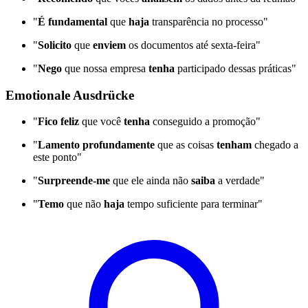
"
É fundamental
que
haja
transparência no processo"
"
Solicito
que
enviem
os documentos até sexta-feira"
"
Nego
que nossa empresa
tenha
participado dessas práticas"
Emotionale Ausdrücke
"
Fico feliz
que você
tenha
conseguido a promoção"
"
Lamento profundamente
que as coisas
tenham
chegado a
este ponto"
"
Surpreende-me
que ele ainda não
saiba
a verdade"
"
Temo
que não
haja
tempo suficiente para terminar"