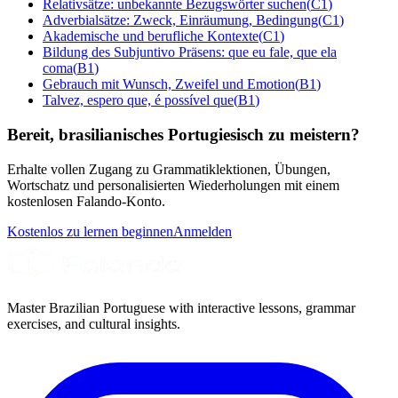
Relativsätze: unbekannte Bezugswörter suchen
(
C1
)
Adverbialsätze: Zweck, Einräumung, Bedingung
(
C1
)
Akademische und berufliche Kontexte
(
C1
)
Bildung des Subjuntivo Präsens: que eu fale, que ela
coma
(
B1
)
Gebrauch mit Wunsch, Zweifel und Emotion
(
B1
)
Talvez, espero que, é possível que
(
B1
)
Bereit, brasilianisches Portugiesisch zu meistern?
Erhalte vollen Zugang zu Grammatiklektionen, Übungen,
Wortschatz und personalisierten Wiederholungen mit einem
kostenlosen Falando-Konto.
Kostenlos zu lernen beginnen
Anmelden
Master Brazilian Portuguese with interactive lessons, grammar
exercises, and cultural insights.