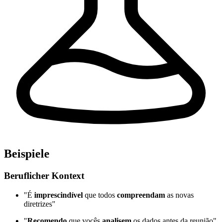
Beispiele
Beruflicher Kontext
"É
imprescindível
que todos
compreendam
as novas
diretrizes"
"
Recomendo
que vocês
analisem
os dados antes da reunião"