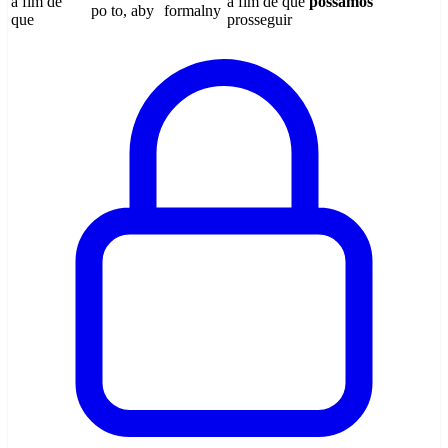
a fim de
a fim de que
possamos
po to, aby
formalny
que
prosseguir