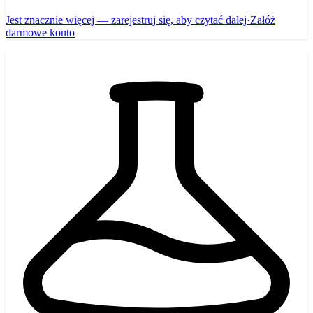
Jest znacznie więcej — zarejestruj się, aby czytać dalej
·
Załóż
darmowe konto