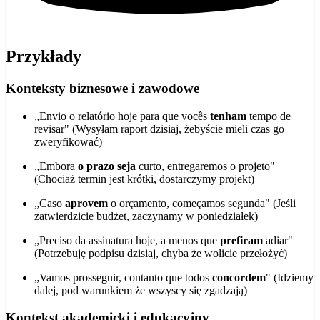
Przykłady
Konteksty biznesowe i zawodowe
„Envio o relatório hoje para que vocês
tenham
tempo de
revisar" (Wysyłam raport dzisiaj, żebyście mieli czas go
zweryfikować)
„Embora
o prazo seja
curto, entregaremos o projeto"
(Chociaż termin jest krótki, dostarczymy projekt)
„Caso
aprovem
o orçamento, começamos segunda" (Jeśli
zatwierdzicie budżet, zaczynamy w poniedziałek)
„Preciso da assinatura hoje, a menos que
prefiram
adiar"
(Potrzebuję podpisu dzisiaj, chyba że wolicie przełożyć)
„Vamos prosseguir, contanto que todos
concordem
" (Idziemy
dalej, pod warunkiem że wszyscy się zgadzają)
Kontekst akademicki i edukacyjny