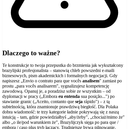
Dlaczego to ważne?
Te konstrukcje to twoja przepustka do brzmienia jak wykształcony
brazylijski profesjonalista – stanowią chleb powszedni e-maili
biznesowych, pism akademickich i formalnych negocjacji. Gdy
napiszesz „Envio o contrato para que vocês
analisem
" zamiast po
prostu „para vocês analisarem", sygnalizujesz kompetencję
zawodową. Opanuj je, a poradzisz sobie ze wszystkim – od
dyplomacji w pracy („Embora
eu entenda
sua posição...") po
stawianie granic („Aceito, contanto que
seja
rápido") – z tą
subtelnością, która znamionuje prawdziwą biegłość. Dla Polaka
dobra wiadomość: te trzy kategorie ładnie pokrywają się z naszą
intuicją – tam, gdzie powiedziałbyś „aby/żeby", „chociaż/mimo że"
albo „o ile/pod warunkiem że", Brazylijczyk sięga po para que /
embora / caso plus tryb łączący. Trudniejsze bywa pilnowanie,