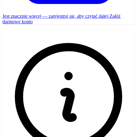
Jest znacznie więcej — zarejestruj się, aby czytać dalej
·
Załóż
darmowe konto