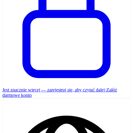
Jest znacznie więcej — zarejestruj się, aby czytać dalej
·
Załóż
darmowe konto