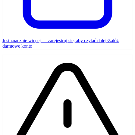
Jest znacznie więcej — zarejestruj się, aby czytać dalej
·
Załóż
darmowe konto