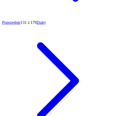
Poprzednie
131 z 170
Dalej