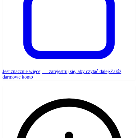
Jest znacznie więcej — zarejestruj się, aby czytać dalej
·
Załóż
darmowe konto