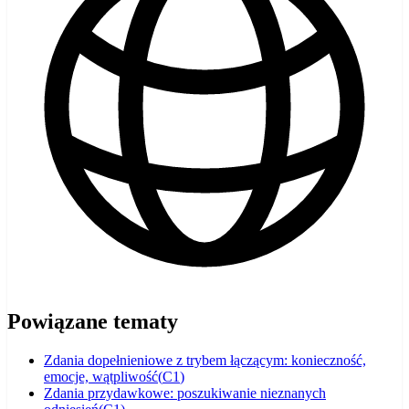
Powiązane tematy
Zdania dopełnieniowe z trybem łączącym: konieczność,
emocje, wątpliwość
(
C1
)
Zdania przydawkowe: poszukiwanie nieznanych