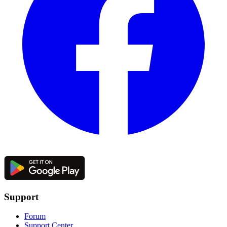
Support
Forum
Support Center