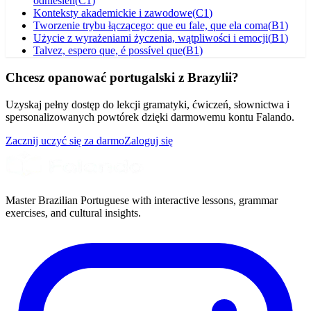
odniesień
(
C1
)
Konteksty akademickie i zawodowe
(
C1
)
Tworzenie trybu łączącego: que eu fale, que ela coma
(
B1
)
Użycie z wyrażeniami życzenia, wątpliwości i emocji
(
B1
)
Talvez, espero que, é possível que
(
B1
)
Chcesz opanować portugalski z Brazylii?
Uzyskaj pełny dostęp do lekcji gramatyki, ćwiczeń, słownictwa i
spersonalizowanych powtórek dzięki darmowemu kontu Falando.
Zacznij uczyć się za darmo
Zaloguj się
Master Brazilian Portuguese with interactive lessons, grammar
exercises, and cultural insights.