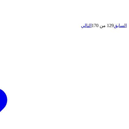
السابق
129 من 170
التالي