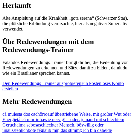
Herkunft
Alte Anspielung auf die Krankheit „gota serena“ (Schwarzer Star),
die plötzliche Erblindung verursachte, hier als negativer Superlativ
verwendet.
Übe Redewendungen mit dem
Redewendungs-Trainer
Falandos Redewendungs-Trainer bringt dir bei, die Bedeutung von
Redewendungen zu erkennen und Sätze damit zu bilden, damit du
wie ein Brasilianer sprechen kannst.
Den Redewendungs-Trainer ausprobieren
Ein kostenloses Konto
erstellen
Mehr Redewendungen
cá mulesta dos cachôrro
auf übertriebene Weise, mit großer Wut oder
Energie
tá cá murrinha
wie nervig! – oder: jemand mit schlechtem
Geruch
alma sebosa
schlechter Mensch, böswillig oder
unausstehlich
bote fé
glaub mir, das stimmt; ich bin dabei
de