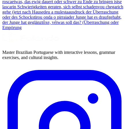
rosca
etwas, das ewig dauert oder schwer zu Ende zu bringen ist
se
lascar
in Schwierigkeiten geraten, sich selbst schaden
vou chegar
ich
gehe (jetzt nach Hause
deu a mulesta
ausdruck der Überraschung
oder des Schocks
tirou onda o pirraia
der Junge hat es draufgehabt,
der Junge hat geglänzt
ôxe, véi
was soll das? (Überraschung oder
Empörung
Master Brazilian Portuguese with interactive lessons, grammar
exercises, and cultural insights.