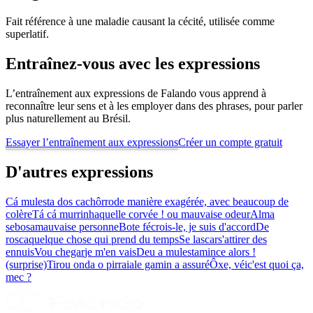
Fait référence à une maladie causant la cécité, utilisée comme
superlatif.
Entraînez-vous avec les expressions
L’entraînement aux expressions de Falando vous apprend à
reconnaître leur sens et à les employer dans des phrases, pour parler
plus naturellement au Brésil.
Essayer l’entraînement aux expressions
Créer un compte gratuit
D'autres expressions
Cá mulesta dos cachôrro
de manière exagérée, avec beaucoup de
colère
Tá cá murrinha
quelle corvée ! ou mauvaise odeur
Alma
sebosa
mauvaise personne
Bote fé
crois-le, je suis d'accord
De
rosca
quelque chose qui prend du temps
Se lascar
s'attirer des
ennuis
Vou chegar
je m'en vais
Deu a mulesta
mince alors !
(surprise)
Tirou onda o pirraia
le gamin a assuré
Ôxe, véi
c'est quoi ça,
mec ?