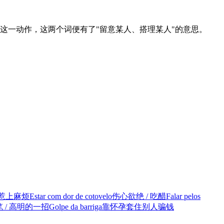
这一动作，这两个词便有了"留意某人、搭理某人"的意思。
 惹上麻烦
Estar com dor de cotovelo
伤心欲绝 / 吃醋
Falar pelos
 / 高明的一招
Golpe da barriga
靠怀孕套住别人骗钱