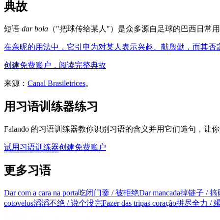
典故
短语
dar bola
（"把球传给某人"）是众多源自足球的巴西日常
在亲昵的用法中，它引申为对某人表示兴趣、献殷勤，而其否
创建免费账户，阅读完整典故
来源：
Canal Brasileirices
。
用习语训练器练习
Falando 的习语训练器教你识别习语的含义并用它们造句，
试用习语训练器
创建免费账户
更多习语
Dar com a cara na porta
吃闭门羹 / 被拒绝
Dar mancada
掉链子 / 搞
cotovelos
滔滔不绝 / 说个没完
Fazer das tripas coração
拼尽全力 /