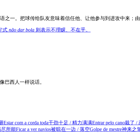
用语之一。把球传给队友意味着信任他、让他参与到进攻中来；由
定式
não dar bola
则表示不理睬、不在乎。
让你像巴西人一样说话。
砸
Estar com a corda toda
干劲十足 / 精力满满
Entrar pelo cano
栽了 /
 竭尽所能
Ficar a ver navios
被晾在一边 / 落空
Golpe de mestre
神来之笔