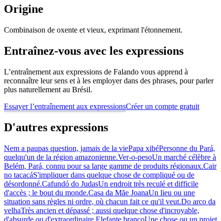
Origine
Combinaison de oxente et vieux, exprimant l'étonnement.
Entraînez-vous avec les expressions
L’entraînement aux expressions de Falando vous apprend à
reconnaître leur sens et à les employer dans des phrases, pour parler
plus naturellement au Brésil.
Essayer l’entraînement aux expressions
Créer un compte gratuit
D'autres expressions
Nem a pau
pas question, jamais de la vie
Papa xibé
Personne du Pará,
quelqu'un de la région amazonienne.
Ver-o-peso
Un marché célèbre à
Belém, Pará, connu pour sa large gamme de produits régionaux.
Cair
no tacacá
S'impliquer dans quelque chose de compliqué ou de
désordonné.
Cafundó do Judas
Un endroit très reculé et difficile
d'accès ; le bout du monde.
Casa da Mãe Joana
Un lieu ou une
situation sans règles ni ordre, où chacun fait ce qu'il veut.
Do arco da
velha
Très ancien et dépassé ; aussi quelque chose d'incroyable,
d'absurde ou d'extraordinaire.
Elefante branco
Une chose ou un projet