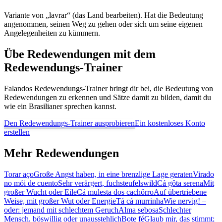
Variante von „lavrar“ (das Land bearbeiten). Hat die Bedeutung
angenommen, seinen Weg zu gehen oder sich um seine eigenen
Angelegenheiten zu kümmern.
Übe Redewendungen mit dem
Redewendungs-Trainer
Falandos Redewendungs-Trainer bringt dir bei, die Bedeutung von
Redewendungen zu erkennen und Sätze damit zu bilden, damit du
wie ein Brasilianer sprechen kannst.
Den Redewendungs-Trainer ausprobieren
Ein kostenloses Konto
erstellen
Mehr Redewendungen
Torar aço
Große Angst haben, in eine brenzlige Lage geraten
Virado
no mói de cuento
Sehr verärgert, fuchsteufelswild
Cá gôta serena
Mit
großer Wucht oder Eile
Cá mulesta dos cachôrro
Auf übertriebene
Weise, mit großer Wut oder Energie
Tá cá murrinha
Wie nervig! –
oder: jemand mit schlechtem Geruch
Alma sebosa
Schlechter
Mensch, böswillig oder unausstehlich
Bote fé
Glaub mir, das stimmt;