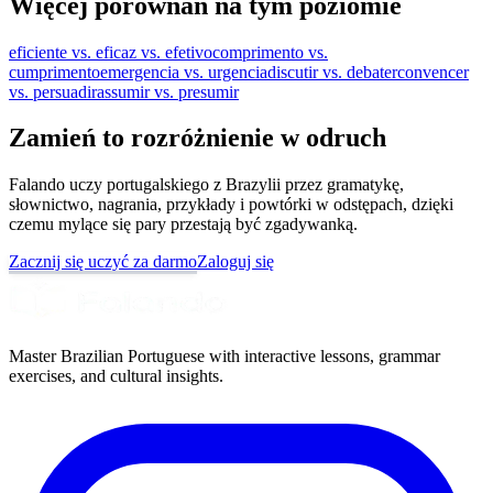
Więcej porównań na tym poziomie
eficiente vs. eficaz vs. efetivo
comprimento vs.
cumprimento
emergencia vs. urgencia
discutir vs. debater
convencer
vs. persuadir
assumir vs. presumir
Zamień to rozróżnienie w odruch
Falando uczy portugalskiego z Brazylii przez gramatykę,
słownictwo, nagrania, przykłady i powtórki w odstępach, dzięki
czemu mylące się pary przestają być zgadywanką.
Zacznij się uczyć za darmo
Zaloguj się
Master Brazilian Portuguese with interactive lessons, grammar
exercises, and cultural insights.