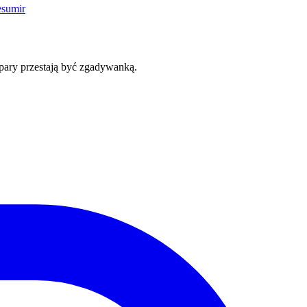
esumir
 pary przestają być zgadywanką.