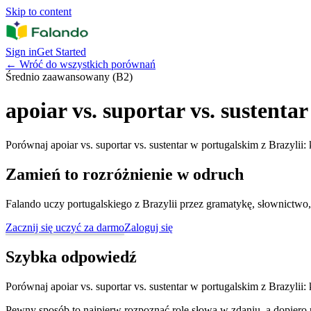
Skip to content
Sign in
Get Started
←
Wróć do wszystkich porównań
Średnio zaawansowany (B2)
apoiar vs. suportar vs. sustentar
Porównaj apoiar vs. suportar vs. sustentar w portugalskim z Brazylii:
Zamień to rozróżnienie w odruch
Falando uczy portugalskiego z Brazylii przez gramatykę, słownictwo,
Zacznij się uczyć za darmo
Zaloguj się
Szybka odpowiedź
Porównaj apoiar vs. suportar vs. sustentar w portugalskim z Brazylii:
Pewny sposób to najpierw rozpoznać rolę słowa w zdaniu, a dopiero