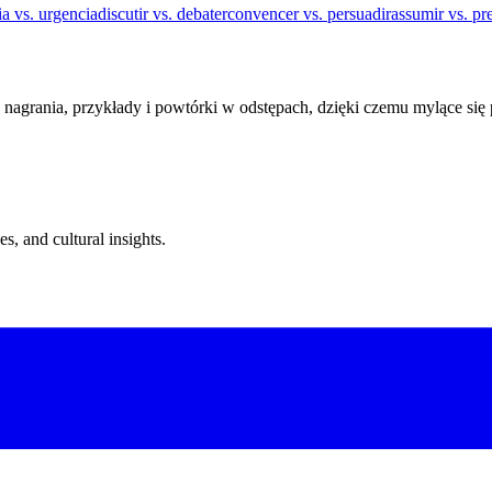
a vs. urgencia
discutir vs. debater
convencer vs. persuadir
assumir vs. pr
 nagrania, przykłady i powtórki w odstępach, dzięki czemu mylące się
s, and cultural insights.