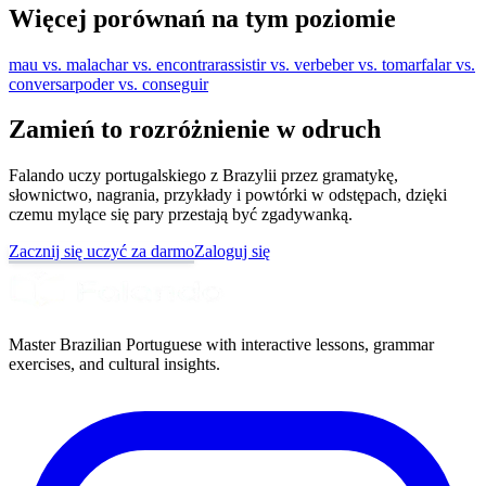
Więcej porównań na tym poziomie
mau vs. mal
achar vs. encontrar
assistir vs. ver
beber vs. tomar
falar vs.
conversar
poder vs. conseguir
Zamień to rozróżnienie w odruch
Falando uczy portugalskiego z Brazylii przez gramatykę,
słownictwo, nagrania, przykłady i powtórki w odstępach, dzięki
czemu mylące się pary przestają być zgadywanką.
Zacznij się uczyć za darmo
Zaloguj się
Master Brazilian Portuguese with interactive lessons, grammar
exercises, and cultural insights.