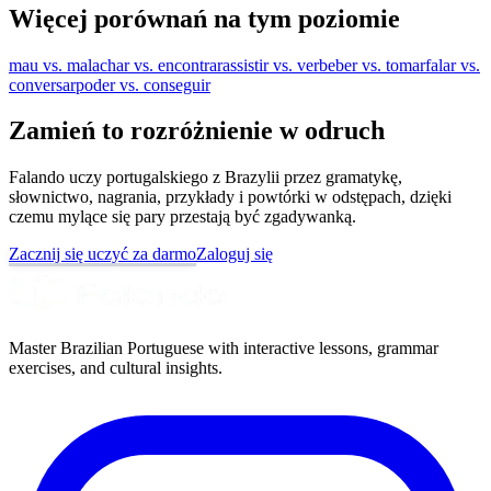
Więcej porównań na tym poziomie
mau vs. mal
achar vs. encontrar
assistir vs. ver
beber vs. tomar
falar vs.
conversar
poder vs. conseguir
Zamień to rozróżnienie w odruch
Falando uczy portugalskiego z Brazylii przez gramatykę,
słownictwo, nagrania, przykłady i powtórki w odstępach, dzięki
czemu mylące się pary przestają być zgadywanką.
Zacznij się uczyć za darmo
Zaloguj się
Master Brazilian Portuguese with interactive lessons, grammar
exercises, and cultural insights.