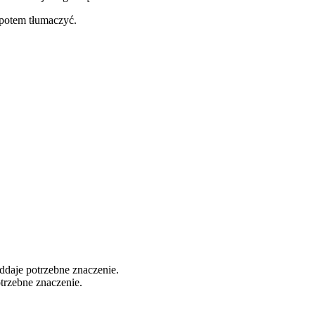
 potem tłumaczyć.
oddaje potrzebne znaczenie.
otrzebne znaczenie.