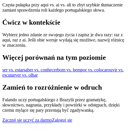
Częsta pułapka przy aqui vs. ai vs. ali to zbyt szybkie tłumaczenie
zamiast sprawdzenia roli każdego portugalskiego słowa.
Ćwicz w kontekście
Wybierz jedno zdanie ze swojego życia i zapisz je dwa razy: raz z
aqui, raz z ai. Jeśli obie wersje wydają się możliwe, nazwij różnicę
w znaczeniu.
Więcej porównań na tym poziomie
ser vs. estar
saber vs. conhecer
bom vs. bem
por vs. colocar
ouvir vs.
escutar
ver vs. olhar
Zamień to rozróżnienie w odruch
Falando uczy portugalskiego z Brazylii przez gramatykę,
słownictwo, nagrania, przykłady i powtórki w odstępach, dzięki
czemu mylące się pary przestają być zgadywanką.
Zacznij się uczyć za darmo
Zaloguj się