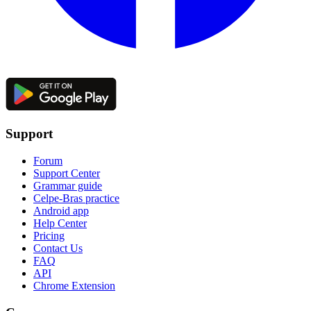
Support
Forum
Support Center
Grammar guide
Celpe-Bras practice
Android app
Help Center
Pricing
Contact Us
FAQ
API
Chrome Extension