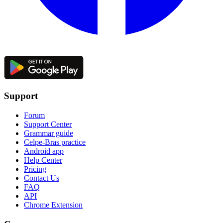
Support
Forum
Support Center
Grammar guide
Celpe-Bras practice
Android app
Help Center
Pricing
Contact Us
FAQ
API
Chrome Extension