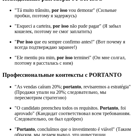
"Tá muito trânsito,
por isso
vou demorar" (Сильные
пробки, поэтому я задержусь)
"Esqueci a carteira,
por isso
não pude pagar" (Я забыл
кошелек, поэтому не смог заплатить)
"
Por isso
que eu sempre confirmo antes!" (Вот почему я
всегда подтверждаю заранее!)
"Ele mentiu pra mim,
por isso
terminei" (Он мне солгал,
поэтому я рассталась с ним)
Профессиональные контексты с PORTANTO
"As vendas caíram 20%;
portanto
, revisaremos a estratégia"
(Продажи упали на 20%; следовательно, мы
пересмотрим стратегию)
"O candidato preencheu todos os requisitos.
Portanto
, foi
aprovado" (Кандидат соответствовал всем требованиям.
Следовательно, он был одобрен)
"
Portanto
, concluímos que o investimento é viável" (Таким
образом, мы делаем вывод, что инвестиции