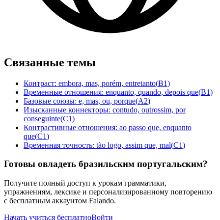
Связанные темы
Контраст: embora, mas, porém, entretanto
(
B1
)
Временные отношения: enquanto, quando, depois que
(
B1
)
Базовые союзы: e, mas, ou, porque
(
A2
)
Изысканные коннекторы: contudo, outrossim, por
conseguinte
(
C1
)
Контрастивные отношения: ao passo que, enquanto
que
(
C1
)
Временная точность: tão logo, assim que, mal
(
C1
)
Готовы овладеть бразильским португальским?
Получите полный доступ к урокам грамматики,
упражнениям, лексике и персонализированному повторению
с бесплатным аккаунтом Falando.
Начать учиться бесплатно
Войти