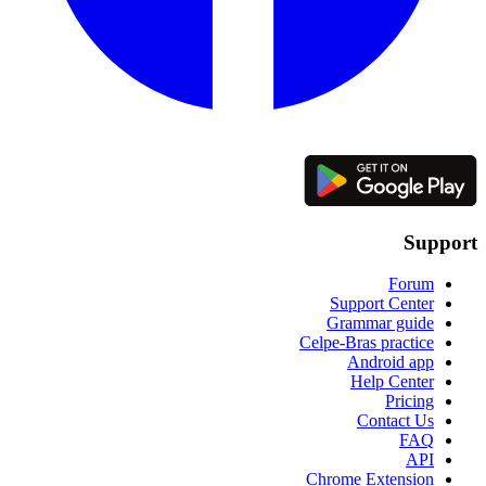
Support
Forum
Support Center
Grammar guide
Celpe-Bras practice
Android app
Help Center
Pricing
Contact Us
FAQ
API
Chrome Extension