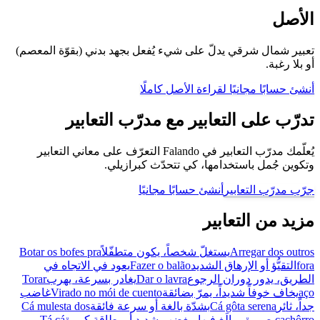
الأصل
تعبير شمال شرقي يدلّ على شيء يُفعل بجهد بدني (بقوّة المعصم)
أو بلا رغبة.
أنشئ حسابًا مجانيًا لقراءة الأصل كاملًا
تدرّب على التعابير مع مدرّب التعابير
يُعلّمك مدرّب التعابير في Falando التعرّف على معاني التعابير
وتكوين جُمل باستخدامها، كي تتحدّث كبرازيلي.
جرّب مدرّب التعابير
أنشئ حسابًا مجانيًا
مزيد من التعابير
Arregar dos outros
يستغلّ شخصاً، يكون متطفّلاً
Botar os bofes pra
fora
التقيُّؤ أو الإرهاق الشديد
Fazer o balão
يعود في الاتجاه في
الطريق، يدور دوران الرجوع
Dar o lavra
يغادر بسرعة، يهرب
Torar
aço
يخاف خوفاً شديداً، يمرّ بضائقة
Virado no mói de cuento
غاضب
جداً، ثائر
Cá gôta serena
بشدّة بالغة أو سرعة فائقة
Cá mulesta dos
cachôrro
بصورة مبالَغ فيها، بغضب شديد أو بطاقة كبيرة
Tá cá