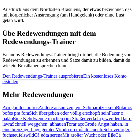
Ausdruck aus dem Nordosten Brasiliens, der etwas bezeichnet, das
mit körperlicher Anstrengung (am Handgelenk) oder ohne Lust
getan wird.
Übe Redewendungen mit dem
Redewendungs-Trainer
Falandos Redewendungs-Trainer bringt dir bei, die Bedeutung von
Redewendungen zu erkennen und Sätze damit zu bilden, damit du
wie ein Brasilianer sprechen kannst.
Den Redewendungs-Trainer ausprobieren
Ein kostenloses Konto
erstellen
Mehr Redewendungen
Arregar dos outros
Andere ausnutzen, ein Schmarotzer sein
Botar os
bofes pra fora
Sich übergeben oder völlig erschöpft sein
Fazer o
balão
Eine Kehrtwende machen (im Straßenverkehr); wenden
Dar o
lavra
Schnell weggehen, abhauen
Torar aço
Große Angst haben, in
eine brenzlige Lage geraten
Virado no mói de cuento
Sehr verärgert,
fuchsteufelswild
Cá gôta serena
Mit großer Wucht oder Eile
Cá