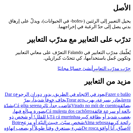
الأصل
يحيل التعبير إلى الرئتين (‹bofes› في الحيوانات)، ويدلّ على إرهاق
بدني يصل إلى حدّ الرغبة في إخراجهما.
تدرّب على التعابير مع مدرّب التعابير
يُعلّمك مدرّب التعابير في Falando التعرّف على معاني التعابير
وتكوين جُمل باستخدامها، كي تتحدّث كبرازيلي.
جرّب مدرّب التعابير
أنشئ حسابًا مجانيًا
مزيد من التعابير
Fazer o balão
يعود في الاتجاه في الطريق، يدور دوران الرجوع
Dar o
lavra
يغادر بسرعة، يهرب
Torar aço
يخاف خوفاً شديداً، يمرّ
بضائقة
Virado no mói de cuento
غاضب جداً، ثائر
Cá gôta serena
بشدّة
بالغة أو سرعة فائقة
Cá mulesta dos cachôrro
بصورة مبالَغ فيها،
بغضب شديد أو بطاقة كبيرة
Tá cá murrinha
يا للمَلل! أو شخص ذو
رائحة كريهة
Alma sebosa
شخص سيّئ، خبيث النيّة أو مزعج
Bote
fé
صدِّق، أنا أوافق
De rosca
شيء يستغرق وقتاً طويلاً أو يصعب إنهاؤه