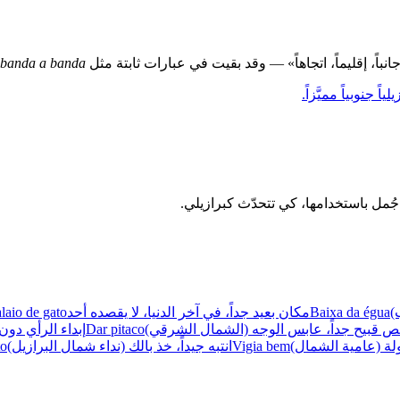
نباً، إقليماً، اتجاهاً» — وقد بقيت في عبارات ثابتة مثل
 banda a banda
ً جنوبياً مميَّزاً.
)
Baixa da égua
مكان بعيد جداً، في آخر الدنيا، لا يقصده أحد
laio de gato
قبيح جداً، عابس الوجه (الشمال الشرقي)
Dar pitaco
إبداء الرأي دون
 (عامية الشمال)
Vigia bem
انتبه جيداً، خذ بالك (نداء شمال البرازيل)
to