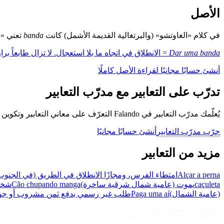
الأصل
في كلام «الغاوتشو» (والبرتغالية القديمة الأشمل) كانت
banda
تعني «جا
Dar uma banda
= الانطلاق في اتجاه ما بلا استعجال. لا تزال طابعاً برازيليا
أنشئ حسابًا مجانيًا لقراءة الأصل كاملًا
تدرّب على التعابير مع مدرّب التعابير
يُعلّمك مدرّب التعابير في Falando التعرّف على معاني التعابير وتكوين جُمل باستخدامها، كي تتحدّث كبرازيلي.
جرّب مدرّب التعابير
أنشئ حسابًا مجانيًا
مزيد من التعابير
Alçar a perna
امتطاء الفرس، ومجازًا الانطلاق في الطريق (في الجنوب
caçuleta
يموت (عامية شمال شرقية ساخرة)
Cão chupando manga
شخص 
(عامية الشمال)
Paga uma aí
طلب غير رسمي بدفع ثمن مشروب أو جولة