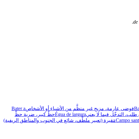
.
de
Ba
فوضى عارمة، مزيج غير منظَّم من الأشياء أو الأشخاص
Bater a
 طلب، التدخّل فيما لا يعني
Égua de largura
حظّ كبير، ضربة حظّ
Campo san
مَقبرة (تعبير ملطَّف، شائع في الجنوب والمناطق الريفية)