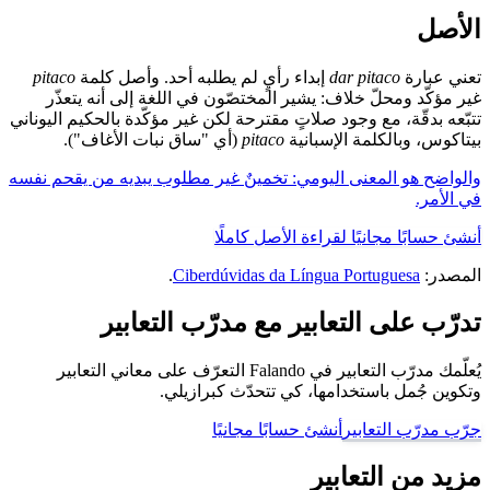
الأصل
تعني عبارة
dar pitaco
إبداء رأيٍ لم يطلبه أحد. وأصل كلمة
pitaco
غير مؤكّد ومحلّ خلاف: يشير المختصّون في اللغة إلى أنه يتعذّر
تتبّعه بدقّة، مع وجود صلاتٍ مقترحة لكن غير مؤكّدة بالحكيم اليوناني
بيتاكوس، وبالكلمة الإسبانية
pitaco
(أي "ساق نبات الأغاف").
والواضح هو المعنى اليومي: تخمينٌ غير مطلوب يبديه من يقحم نفسه
في الأمر.
أنشئ حسابًا مجانيًا لقراءة الأصل كاملًا
المصدر:
Ciberdúvidas da Língua Portuguesa
.
تدرّب على التعابير مع مدرّب التعابير
يُعلّمك مدرّب التعابير في Falando التعرّف على معاني التعابير
وتكوين جُمل باستخدامها، كي تتحدّث كبرازيلي.
جرّب مدرّب التعابير
أنشئ حسابًا مجانيًا
مزيد من التعابير