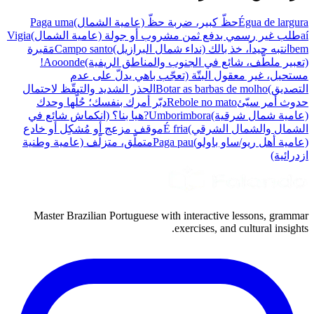
Égua de largura
حظّ كبير، ضربة حظّ (عامية الشمال)
Paga uma
aí
طلب غير رسمي بدفع ثمن مشروب أو جولة (عامية الشمال)
Vigia
bem
انتبه جيداً، خذ بالك (نداء شمال البرازيل)
Campo santo
مَقبرة
(تعبير ملطَّف، شائع في الجنوب والمناطق الريفية)
Aooonde!
مستحيل، غير معقول البتّة (تعجّب باهي يدلّ على عدم
التصديق)
Botar as barbas de molho
الحذر الشديد والتيقّظ لاحتمال
حدوث أمر سيّئ
Rebole no mato
دبّر أمرك بنفسك؛ حُلَّها وحدك
(عامية شمال شرقية)
Umborimbora?
هيا بنا؟ (انكماش شائع في
الشمال والشمال الشرقي)
É fria
موقف مزعج أو مُشكِل أو خادع
(عامية أهل ريو/ساو باولو)
Paga pau
متملّق، متزلّف (عامية وطنية
ازدرائية)
Master Brazilian Portuguese with interactive lessons, grammar
exercises, and cultural insights.