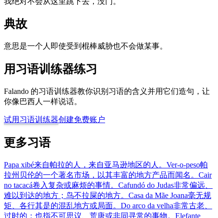
我绝对不会从这里跳下去，没门。
典故
意思是一个人即使受到棍棒威胁也不会做某事。
用习语训练器练习
Falando 的习语训练器教你识别习语的含义并用它们造句，让
你像巴西人一样说话。
试用习语训练器
创建免费账户
更多习语
Papa xibé
来自帕拉的人，来自亚马逊地区的人。
Ver-o-peso
帕
拉州贝伦的一个著名市场，以其丰富的地方产品而闻名。
Cair
no tacacá
卷入复杂或麻烦的事情。
Cafundó do Judas
非常偏远、
难以到达的地方；鸟不拉屎的地方。
Casa da Mãe Joana
毫无规
矩、各行其是的混乱地方或局面。
Do arco da velha
非常古老、
过时的；也指不可思议、荒唐或非同寻常的事物。
Elefante