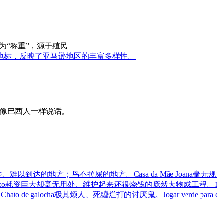
意为“称重”，源于殖民
地标，反映了亚马逊地区的丰富多样性。
让你像巴西人一样说话。
远、难以到达的地方；鸟不拉屎的地方。
Casa da Mãe Joana
毫无规
co
耗资巨大却毫无用处、维护起来还很烧钱的庞然大物或工程。
。
Chato de galocha
极其烦人、死缠烂打的讨厌鬼。
Jogar verde para