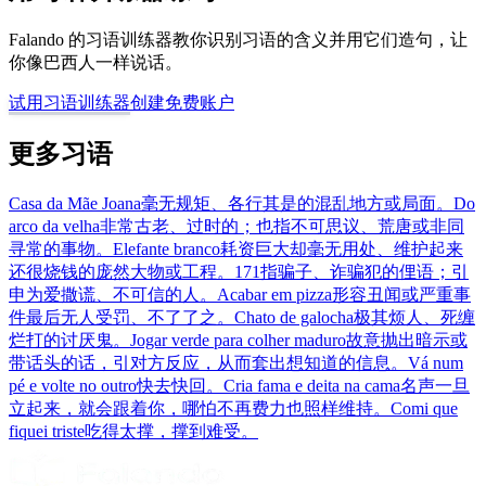
Falando 的习语训练器教你识别习语的含义并用它们造句，让
你像巴西人一样说话。
试用习语训练器
创建免费账户
更多习语
Casa da Mãe Joana
毫无规矩、各行其是的混乱地方或局面。
Do
arco da velha
非常古老、过时的；也指不可思议、荒唐或非同
寻常的事物。
Elefante branco
耗资巨大却毫无用处、维护起来
还很烧钱的庞然大物或工程。
171
指骗子、诈骗犯的俚语；引
申为爱撒谎、不可信的人。
Acabar em pizza
形容丑闻或严重事
件最后无人受罚、不了了之。
Chato de galocha
极其烦人、死缠
烂打的讨厌鬼。
Jogar verde para colher maduro
故意抛出暗示或
带话头的话，引对方反应，从而套出想知道的信息。
Vá num
pé e volte no outro
快去快回。
Cria fama e deita na cama
名声一旦
立起来，就会跟着你，哪怕不再费力也照样维持。
Comi que
fiquei triste
吃得太撑，撑到难受。