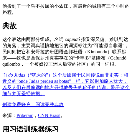
他搬到了一个鸟不拉屎的小农庄，离最近的城镇有三个小时的
路程。
典故
这个表达由两部分组成。名词
cafundó
指又深又偏、难以到达
的角落；主要词典谨慎地把它的词源标注为“可能源自非洲”，
民间则把它和安哥拉的班图语金邦杜语（Kimbundu）联系起
来——这也是圣保罗州真实存在的“卡丰多”基隆布（Cafundó
quilombo，一个被奴役非洲人后裔的社区）的同一词根。
而
do Judas
（“犹大的”）这个后缀属于民间传说而非史实：和
近义的“onde Judas perdeu as botas”一样，它影射加略人犹大，
以及人们在最偏远的地方寻找他丢失的靴子的传说。靴子这个
细节并无圣经依据。
创建免费账户，阅读完整典故
来源：
Priberam
，
CNN Brasil
。
用习语训练器练习