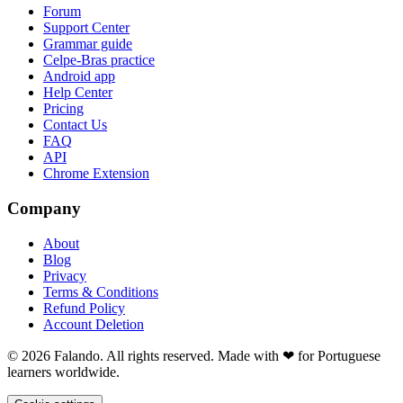
Forum
Support Center
Grammar guide
Celpe-Bras practice
Android app
Help Center
Pricing
Contact Us
FAQ
API
Chrome Extension
Company
About
Blog
Privacy
Terms & Conditions
Refund Policy
Account Deletion
© 2026 Falando. All rights reserved. Made with ❤ for Portuguese
learners worldwide.