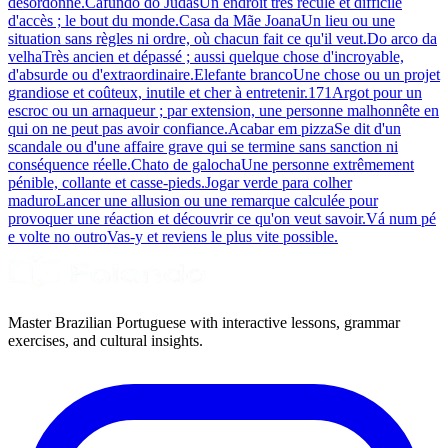
désordonné.
Cafundó do Judas
Un endroit très reculé et difficile
d'accès ; le bout du monde.
Casa da Mãe Joana
Un lieu ou une
situation sans règles ni ordre, où chacun fait ce qu'il veut.
Do arco da
velha
Très ancien et dépassé ; aussi quelque chose d'incroyable,
d'absurde ou d'extraordinaire.
Elefante branco
Une chose ou un projet
grandiose et coûteux, inutile et cher à entretenir.
171
Argot pour un
escroc ou un arnaqueur ; par extension, une personne malhonnête en
qui on ne peut pas avoir confiance.
Acabar em pizza
Se dit d'un
scandale ou d'une affaire grave qui se termine sans sanction ni
conséquence réelle.
Chato de galocha
Une personne extrêmement
pénible, collante et casse-pieds.
Jogar verde para colher
maduro
Lancer une allusion ou une remarque calculée pour
provoquer une réaction et découvrir ce qu'on veut savoir.
Vá num pé
e volte no outro
Vas-y et reviens le plus vite possible.
Master Brazilian Portuguese with interactive lessons, grammar
exercises, and cultural insights.