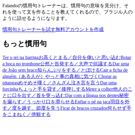
Falandoの慣用句トレーナーは、慣用句の意味を見分け、そ
れを使って文を作ることを教えてくれるので、ブラジル人の
ように話せるようになります。
慣用句トレーナーを試す
無料アカウントを作成
もっと慣用句
Ter o rei na barriga
お高くとまる／自分を偉いと思い込む
Botar
a boca no trombone
公然と告発する／大声で抗議する
Dar uma
de João sem braço
知らんぷりをする／とぼける
Cair a ficha de
alguém
（ある人が）やっと事の真相に気づく
Chorar as
pitangas
めそめそ嘆く／さんざん泣き言を言う
Dar uma
forcinha
ちょっと手を貸す／後押しする
Meter a colher
他人のこ
とに口を出す／首を突っ込む
Dar com a língua nos dentes
秘密
を漏らす／うっかり口を滑らせる
Enfiar o pé na jaca
羽目を外
す／度を越す、節度を失う
Ficar de braços cruzados
何もせず手
をこまねく／傍観する