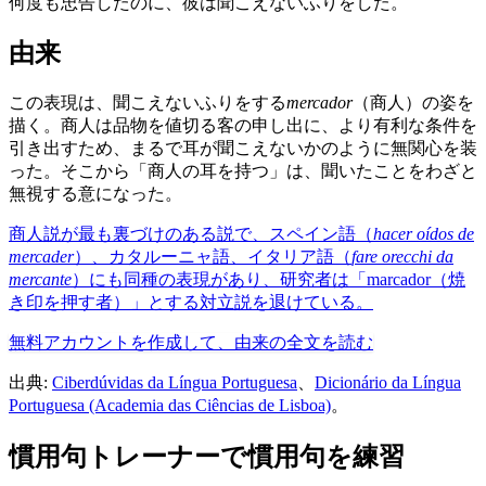
何度も忠告したのに、彼は聞こえないふりをした。
由来
この表現は、聞こえないふりをする
mercador
（商人）の姿を
描く。商人は品物を値切る客の申し出に、より有利な条件を
引き出すため、まるで耳が聞こえないかのように無関心を装
った。そこから「商人の耳を持つ」は、聞いたことをわざと
無視する意になった。
商人説が最も裏づけのある説で、スペイン語（
hacer oídos de
mercader
）、カタルーニャ語、イタリア語（
fare orecchi da
mercante
）にも同種の表現があり、研究者は「marcador（焼
き印を押す者）」とする対立説を退けている。
無料アカウントを作成して、由来の全文を読む
出典:
Ciberdúvidas da Língua Portuguesa
、
Dicionário da Língua
Portuguesa (Academia das Ciências de Lisboa)
。
慣用句トレーナーで慣用句を練習