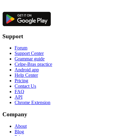
Support
Forum
Support Center
Grammar guide
Celpe-Bras practice
Android app
Help Center
Pricing
Contact Us
FAQ
API
Chrome Extension
Company
About
Blog