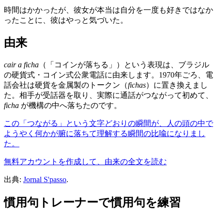
時間はかかったが、彼女が本当は自分を一度も好きではなか
ったことに、彼はやっと気づいた。
由来
cair a ficha
（「コインが落ちる」）という表現は、ブラジル
の硬貨式・コイン式公衆電話に由来します。1970年ごろ、電
話会社は硬貨を金属製のトークン（
fichas
）に置き換えまし
た。相手が受話器を取り、実際に通話がつながって初めて、
ficha
が機構の中へ落ちたのです。
この「つながる」という文字どおりの瞬間が、人の頭の中で
ようやく何かが腑に落ちて理解する瞬間の比喩になりまし
た。
無料アカウントを作成して、由来の全文を読む
出典:
Jornal S'passo
.
慣用句トレーナーで慣用句を練習