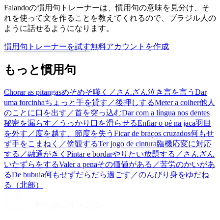
Falandoの慣用句トレーナーは、慣用句の意味を見分け、そ
れを使って文を作ることを教えてくれるので、ブラジル人の
ように話せるようになります。
慣用句トレーナーを試す
無料アカウントを作成
もっと慣用句
Chorar as pitangas
めそめそ嘆く／さんざん泣き言を言う
Dar
uma forcinha
ちょっと手を貸す／後押しする
Meter a colher
他人
のことに口を出す／首を突っ込む
Dar com a língua nos dentes
秘密を漏らす／うっかり口を滑らせる
Enfiar o pé na jaca
羽目
を外す／度を越す、節度を失う
Ficar de braços cruzados
何もせ
ず手をこまねく／傍観する
Ter jogo de cintura
臨機応変に対応
する／融通がきく
Pintar e bordar
やりたい放題する／さんざん
いたずらをする
Valer a pena
その価値がある／苦労のかいがあ
る
De bubuia
何もせずだらだら過ごす／のんびり身をゆだね
る（北部）