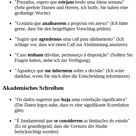
"Prezados, espero que
estejam
tendo uma ótima semana"
(Sehr geehrte Damen und Herren, ich hoffe, Sie haben eine
großartige Woche)
"Gostaria que
analisassem
a proposta em anexo" (Ich hätte
gerne, dass Sie den beigefügten Vorschlag prüfen)
"Sugiro que
agendemos
uma call para alinhamento" (Ich
schlage vor, dass wir einen Call zur Abstimmung ansetzen)
"Caso
tenham
dúvidas, permaneço à disposição" (Sollten Sie
Fragen haben, stehe ich zur Verfügung)
"Agradeço que
me informem
sobre a decisão" (Ich wäre
dankbar, wenn Sie mich über die Entscheidung informieren)
Akademisches Schreiben
"Os dados sugerem que
haja
uma correlação significativa"
(Die Daten legen nahe, dass es eine signifikante Korrelation
gibt)
"É fundamental que
se considerem
as limitações do estudo"
(Es ist grundlegend, dass die Grenzen der Studie
berücksichtigt werden)