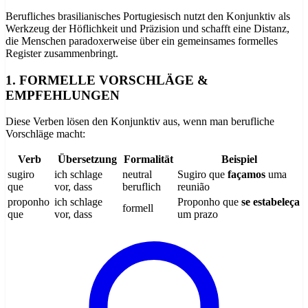
Berufliches brasilianisches Portugiesisch nutzt den Konjunktiv als
Werkzeug der Höflichkeit und Präzision und schafft eine Distanz,
die Menschen paradoxerweise über ein gemeinsames formelles
Register zusammenbringt.
1. FORMELLE VORSCHLÄGE &
EMPFEHLUNGEN
Diese Verben lösen den Konjunktiv aus, wenn man berufliche
Vorschläge macht:
Verb
Übersetzung
Formalität
Beispiel
sugiro
ich schlage
neutral
Sugiro que
façamos
uma
que
vor, dass
beruflich
reunião
proponho
ich schlage
Proponho que
se estabeleça
formell
que
vor, dass
um prazo