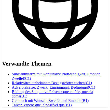
Verwandte Themen
Substantivsätze mit Konjunktiv: Notwendigkeit, Emotion,
Zweifel
(
C1
)
Relativsätze: unbekannte Bezugswörter suchen
(
C1
)
Adverbialsätze: Zweck, Einräumung, Bedingung
(
C1
)
Bildung des Subjuntivo Präsens: que eu fale, que ela
coma
(
B1
)
Gebrauch mit Wunsch, Zweifel und Emotion
(
B1
)
Talvez, espero que, é possível que
(
B1
)