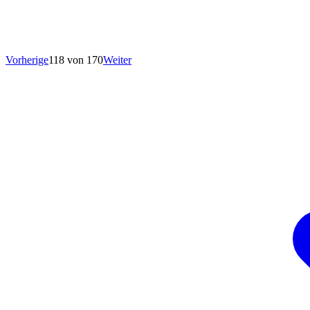
Vorherige
118 von 170
Weiter