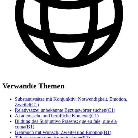
Verwandte Themen
Substantivsätze mit Konjunktiv: Notwendigkeit, Emotion,
Zweifel
(
C1
)
Relativsätze: unbekannte Bezugswörter suchen
(
C1
)
Akademische und berufliche Kontexte
(
C1
)
Bildung des Subjuntivo Präsens: que eu fale, que ela
coma
(
B1
)
Gebrauch mit Wunsch, Zweifel und Emotion
(
B1
)
Talvez, espero que, é possível que
(
B1
)