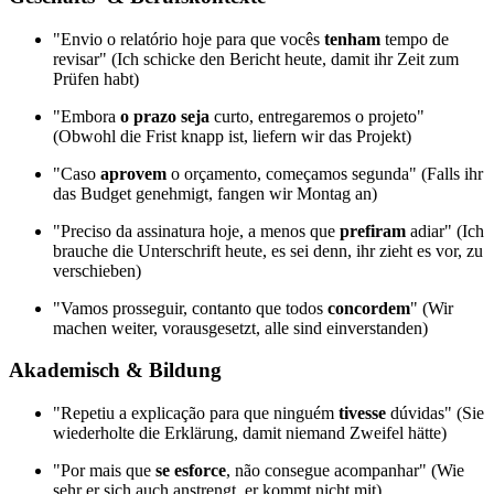
"Envio o relatório hoje para que vocês
tenham
tempo de
revisar" (Ich schicke den Bericht heute, damit ihr Zeit zum
Prüfen habt)
"Embora
o prazo seja
curto, entregaremos o projeto"
(Obwohl die Frist knapp ist, liefern wir das Projekt)
"Caso
aprovem
o orçamento, começamos segunda" (Falls ihr
das Budget genehmigt, fangen wir Montag an)
"Preciso da assinatura hoje, a menos que
prefiram
adiar" (Ich
brauche die Unterschrift heute, es sei denn, ihr zieht es vor, zu
verschieben)
"Vamos prosseguir, contanto que todos
concordem
" (Wir
machen weiter, vorausgesetzt, alle sind einverstanden)
Akademisch & Bildung
"Repetiu a explicação para que ninguém
tivesse
dúvidas" (Sie
wiederholte die Erklärung, damit niemand Zweifel hätte)
"Por mais que
se esforce
, não consegue acompanhar" (Wie
sehr er sich auch anstrengt, er kommt nicht mit)