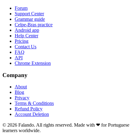
Forum
Support Center
Grammar guide
Celpe-Bras practice
Android app
Help Center
Pricing
Contact Us
FAQ
API
Chrome Extension
Company
About
Blog
Privacy
Terms & Conditions
Refund Policy
Account Deletion
© 2026 Falando. All rights reserved. Made with ❤ for Portuguese
learners worldwide.