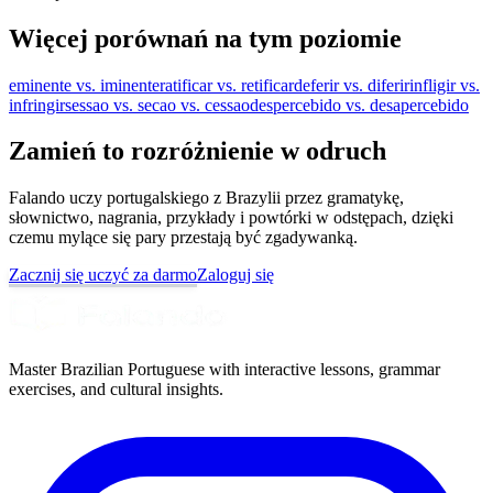
Więcej porównań na tym poziomie
eminente vs. iminente
ratificar vs. retificar
deferir vs. diferir
infligir vs.
infringir
sessao vs. secao vs. cessao
despercebido vs. desapercebido
Zamień to rozróżnienie w odruch
Falando uczy portugalskiego z Brazylii przez gramatykę,
słownictwo, nagrania, przykłady i powtórki w odstępach, dzięki
czemu mylące się pary przestają być zgadywanką.
Zacznij się uczyć za darmo
Zaloguj się
Master Brazilian Portuguese with interactive lessons, grammar
exercises, and cultural insights.