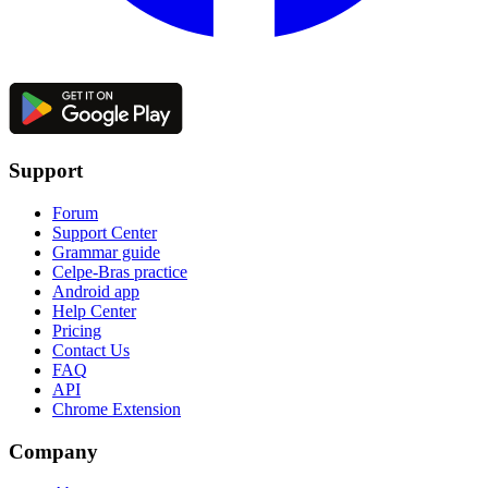
Support
Forum
Support Center
Grammar guide
Celpe-Bras practice
Android app
Help Center
Pricing
Contact Us
FAQ
API
Chrome Extension
Company