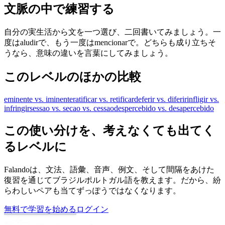
文脈の中で練習する
自分の実生活から文を一つ選び、二回書いてみましょう。一
度はaludirで、もう一度はmencionarで。どちらも成り立ちそ
うなら、意味の違いを言葉にしてみましょう。
このレベルのほかの比較
eminente vs. iminente
ratificar vs. retificar
deferir vs. diferir
infligir vs.
infringir
sessao vs. secao vs. cessao
despercebido vs. desapercebido
この使い分けを、考えなくても出てく
るレベルに
Falandoは、文法、語彙、音声、例文、そして間隔をあけた
復習を通じてブラジルポルトガル語を教えます。だから、紛
らわしいペアも当てずっぽうではなくなります。
無料で学習を始める
ログイン