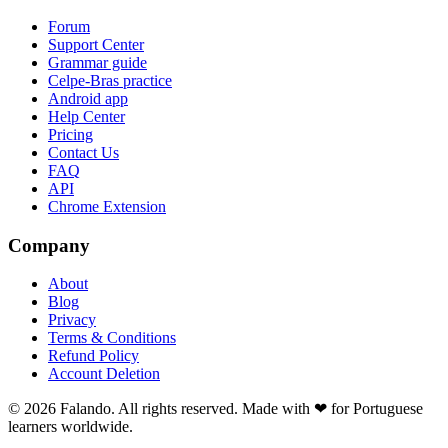
Forum
Support Center
Grammar guide
Celpe-Bras practice
Android app
Help Center
Pricing
Contact Us
FAQ
API
Chrome Extension
Company
About
Blog
Privacy
Terms & Conditions
Refund Policy
Account Deletion
© 2026 Falando. All rights reserved. Made with ❤ for Portuguese
learners worldwide.