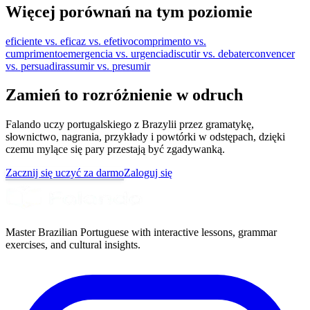
Więcej porównań na tym poziomie
eficiente vs. eficaz vs. efetivo
comprimento vs.
cumprimento
emergencia vs. urgencia
discutir vs. debater
convencer
vs. persuadir
assumir vs. presumir
Zamień to rozróżnienie w odruch
Falando uczy portugalskiego z Brazylii przez gramatykę,
słownictwo, nagrania, przykłady i powtórki w odstępach, dzięki
czemu mylące się pary przestają być zgadywanką.
Zacznij się uczyć za darmo
Zaloguj się
Master Brazilian Portuguese with interactive lessons, grammar
exercises, and cultural insights.