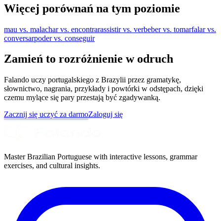
Więcej porównań na tym poziomie
mau vs. mal
achar vs. encontrar
assistir vs. ver
beber vs. tomar
falar vs.
conversar
poder vs. conseguir
Zamień to rozróżnienie w odruch
Falando uczy portugalskiego z Brazylii przez gramatykę,
słownictwo, nagrania, przykłady i powtórki w odstępach, dzięki
czemu mylące się pary przestają być zgadywanką.
Zacznij się uczyć za darmo
Zaloguj się
Master Brazilian Portuguese with interactive lessons, grammar
exercises, and cultural insights.