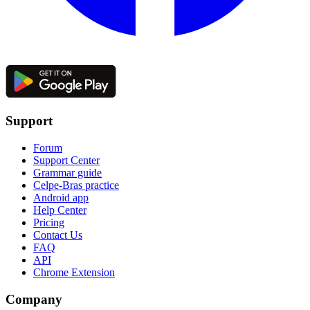
Support
Forum
Support Center
Grammar guide
Celpe-Bras practice
Android app
Help Center
Pricing
Contact Us
FAQ
API
Chrome Extension
Company