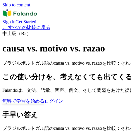
Skip to content
Sign in
Get Started
←
すべての比較に戻る
中上級（B2）
causa vs. motivo vs. razao
ブラジルポルトガル語のcausa vs. motivo vs. raz
この使い分けを、考えなくても出てく
Falandoは、文法、語彙、音声、例文、そして間隔をあ
無料で学習を始める
ログイン
手早い答え
ブラジルポルトガル語のcausa vs. motivo vs. raz