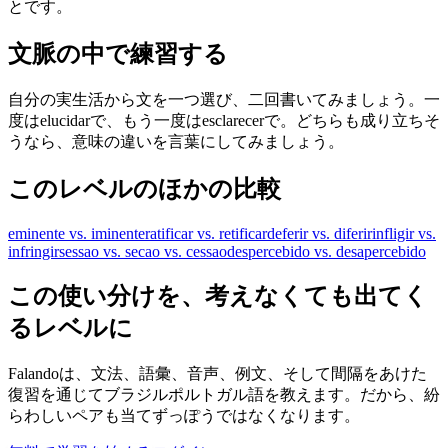
とです。
文脈の中で練習する
自分の実生活から文を一つ選び、二回書いてみましょう。一
度はelucidarで、もう一度はesclarecerで。どちらも成り立ちそ
うなら、意味の違いを言葉にしてみましょう。
このレベルのほかの比較
eminente vs. iminente
ratificar vs. retificar
deferir vs. diferir
infligir vs.
infringir
sessao vs. secao vs. cessao
despercebido vs. desapercebido
この使い分けを、考えなくても出てく
るレベルに
Falandoは、文法、語彙、音声、例文、そして間隔をあけた
復習を通じてブラジルポルトガル語を教えます。だから、紛
らわしいペアも当てずっぽうではなくなります。