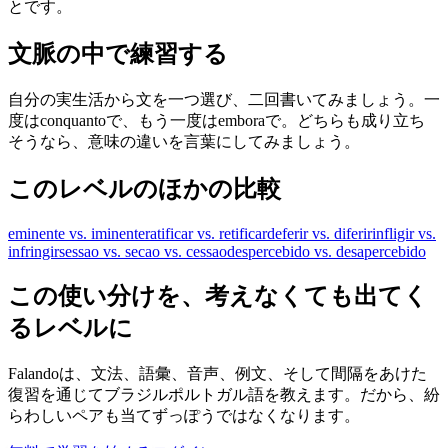
とです。
文脈の中で練習する
自分の実生活から文を一つ選び、二回書いてみましょう。一
度はconquantoで、もう一度はemboraで。どちらも成り立ち
そうなら、意味の違いを言葉にしてみましょう。
このレベルのほかの比較
eminente vs. iminente
ratificar vs. retificar
deferir vs. diferir
infligir vs.
infringir
sessao vs. secao vs. cessao
despercebido vs. desapercebido
この使い分けを、考えなくても出てく
るレベルに
Falandoは、文法、語彙、音声、例文、そして間隔をあけた
復習を通じてブラジルポルトガル語を教えます。だから、紛
らわしいペアも当てずっぽうではなくなります。