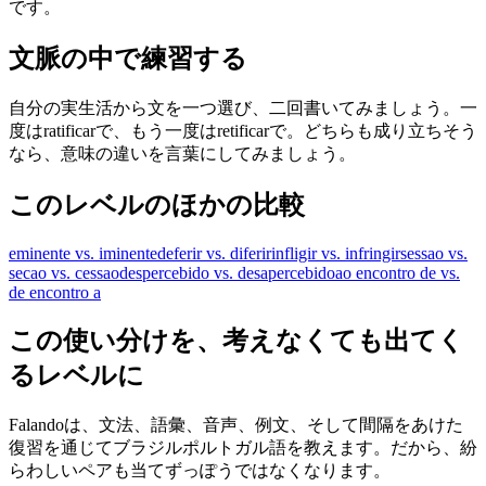
です。
文脈の中で練習する
自分の実生活から文を一つ選び、二回書いてみましょう。一
度はratificarで、もう一度はretificarで。どちらも成り立ちそう
なら、意味の違いを言葉にしてみましょう。
このレベルのほかの比較
eminente vs. iminente
deferir vs. diferir
infligir vs. infringir
sessao vs.
secao vs. cessao
despercebido vs. desapercebido
ao encontro de vs.
de encontro a
この使い分けを、考えなくても出てく
るレベルに
Falandoは、文法、語彙、音声、例文、そして間隔をあけた
復習を通じてブラジルポルトガル語を教えます。だから、紛
らわしいペアも当てずっぽうではなくなります。