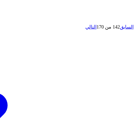
السابق
142 من 170
التالي