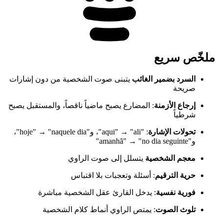
ملخّص سريع
السرد بضمير الغائب
يتبنى صوت الشخصية من دون إشارات
صريحة
إرجاع الأزمنة
: المضارع يصبح ماضياً ناقصاً، والمستقبل يصبح
شرطياً
تحولات الإشارة
: "aqui" → "ali"، و"hoje" → "naquele dia"،
و"amanhã" → "no dia seguinte"
معجم الشخصية
يتسلل إلى صوت الراوي
حرية الترقيم
: أسئلة وتعجبات بلا اقتباس
فورية نفسية
: يدخل القارئ عقل الشخصية مباشرة
تلوث الصوت
: يمتص الراوي أنماط كلام الشخصية