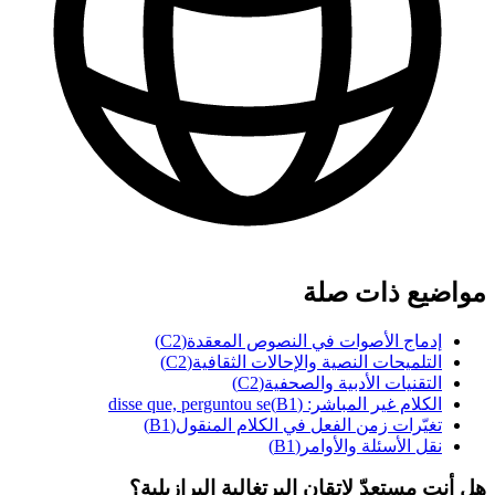
مواضيع ذات صلة
إدماج الأصوات في النصوص المعقدة
(
C2
)
التلميحات النصية والإحالات الثقافية
(
C2
)
التقنيات الأدبية والصحفية
(
C2
)
الكلام غير المباشر: disse que, perguntou se
)
B1
(
تغيّرات زمن الفعل في الكلام المنقول
(
B1
)
نقل الأسئلة والأوامر
(
B1
)
هل أنت مستعدّ لإتقان البرتغالية البرازيلية؟