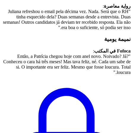
رواية معاصرة
:
"Juliana refreshou o email pela décima vez. Nada. Será que o RH
tinha esquecido dela? Duas semanas desde a entrevista. Duas
semanas! Outros candidatos já deviam ter recebido resposta. Ela não
era boa o suficiente, só podia ser isso."
نميمة يومية
Fofoca في المكتب
:
"Então, a Patrícia chegou hoje com anel novo. Noivado? Já?
Conheceu o cara há três meses! Mas tava feliz, né. Cada um sabe de
si. O importante era ser feliz. Mesmo que fosse loucura. Total
loucura."