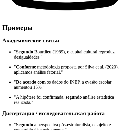
Примеры
Академические статьи
"
Segundo
Bourdieu (1989), o capital cultural reproduz
desigualdades."
"
Conforme
metodologia proposta por Silva et al. (2020),
aplicamos análise fatorial."
"
De acordo com
os dados do INEP, a evasão escolar
aumentou 15%."
"A hipótese foi confirmada,
segundo
análise estatística
realizada."
Диссертация / исследовательская работа
"
Segundo
a perspectiva pós-estruturalista, o sujeito é
construído discursivamente."