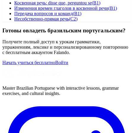
Косвенная речь: disse que, perguntou se
(
B1
)
Изменения времен глаголов в косвенной речи
(
B1
)
Передача вопросов и команд
(
B1
)
Несобственно-прямая речь
(
C2
)
Готовы овладеть бразильским португальским?
Получите полный доступ к урокам грамматики,
упражнениям, лексике и персонализированному повторению
с бесплатным аккаунтом Falando.
Начать учиться бесплатно
Войти
Master Brazilian Portuguese with interactive lessons, grammar
exercises, and cultural insights.