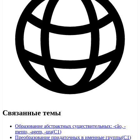
Связанные темы
Образование абстрактных существительных: -ção, -
mento, -agem, -ura
(
C1
)
Преобразование придаточных в именные группы
(
C1
)