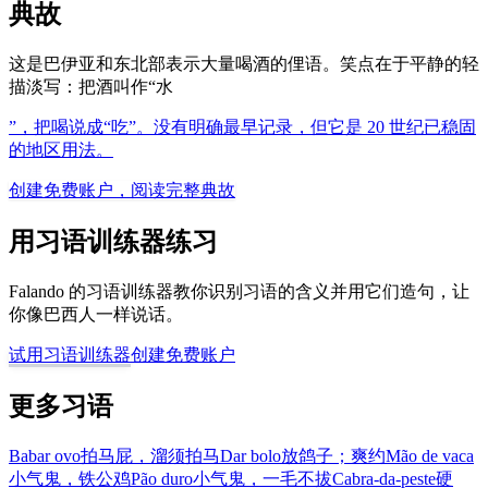
典故
这是巴伊亚和东北部表示大量喝酒的俚语。笑点在于平静的轻
描淡写：把酒叫作“水
”，把喝说成“吃”。没有明确最早记录，但它是 20 世纪已稳固
的地区用法。
创建免费账户，阅读完整典故
用习语训练器练习
Falando 的习语训练器教你识别习语的含义并用它们造句，让
你像巴西人一样说话。
试用习语训练器
创建免费账户
更多习语
Babar ovo
拍马屁，溜须拍马
Dar bolo
放鸽子；爽约
Mão de vaca
小气鬼，铁公鸡
Pão duro
小气鬼，一毛不拔
Cabra-da-peste
硬