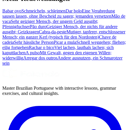
Babar ovo
Schmeicheln, schleimen
Dar bolo
Eine Verabredung
sausen lassen, ohne Bescheid zu sagen; jemanden versetzen
Mão de
vaca
Sehr geiziger Mensch, der ungern Geld ausgibt;
Pfennigfuchser
Pão duro
Geiziger Mensch, der nichts für andere
ausgibt; Geizkragen
Cabra-da-peste
Mutiger, tapferer, entschlossener
Mensch; ein ganzer Kerl (typisch für den Nordosten)
Chave de
cadeia
Sehr hässliche Person
Picar a mula
Schnell weggehen; fliehen;
eilig fortgehen
Rachar o bico
Viel lachen, lauthals lachen; sich
kaputtlachen
A pulso
Mit Gewalt, gegen den eigenen Willen;
widerwillig
Arregar dos outros
Andere ausnutzen, ein Schmarotzer
sein
Master Brazilian Portuguese with interactive lessons, grammar
exercises, and cultural insights.