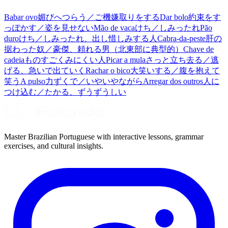
Babar ovo
媚びへつらう／ご機嫌取りをする
Dar bolo
約束をす
っぽかす／姿を見せない
Mão de vaca
けち／しみったれ
Pão
duro
けち／しみったれ、出し惜しみする人
Cabra-da-peste
肝の
据わった奴／豪傑、頼れる男（北東部に典型的）
Chave de
cadeia
ものすごくみにくい人
Picar a mula
さっと立ち去る／逃
げる、急いで出ていく
Rachar o bico
大笑いする／腹を抱えて
笑う
A pulso
力ずくで／いやいやながら
Arregar dos outros
人に
つけ込む／たかる、ずうずうしい
Master Brazilian Portuguese with interactive lessons, grammar
exercises, and cultural insights.