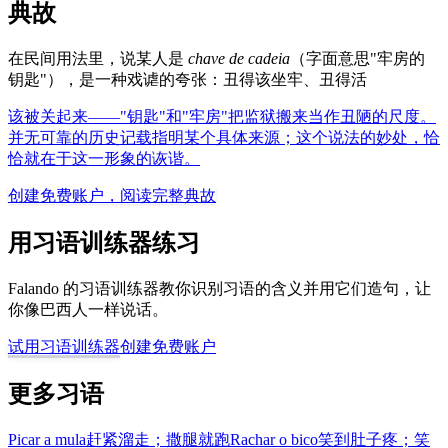
典故
在民间用法里，说某人是
chave de cadeia
（字面意思"牢房的
钥匙"），是一种戏谑的夸张：丑得该坐牢、丑得活
该被关起来——"钥匙"和"牢房"把监狱搬来当作丑陋的尺度。
并无可靠的历史记载指明某个具体来源；这个说法的妙处，恰
恰就在于这一形象的诙谐。
创建免费账户，阅读完整典故
用习语训练器练习
Falando 的习语训练器教你识别习语的含义并用它们造句，让
你像巴西人一样说话。
试用习语训练器
创建免费账户
更多习语
Picar a mula
赶紧溜走；撒腿就跑
Rachar o bico
笑到肚子疼；笑